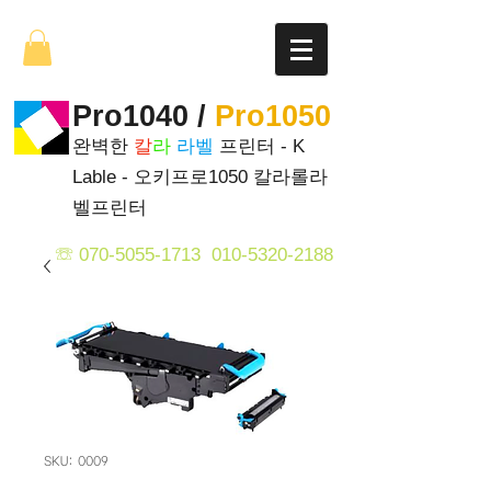
Pro1040 /
Pro1050
완벽한
칼
라
라벨
프린터 - K
Lable - 오키프로1050 칼라롤라
벨프린터
☏
070-5055-1713
0
1
0-5320-2188
SKU: 0009