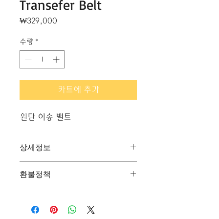
Transefer Belt
가
₩329,000
격
수량
*
카트에 추가
원단 이송 밸트
상세정보
Transfer Belt Life Approx. 40km
환불정책
(Belt: Approx. 150K pages 3pages
per job @A6 pages)
"환불 정책", "제품 관리법" 등 고객들
에게 유용한 추가 제품 정보를 제공하
세요.