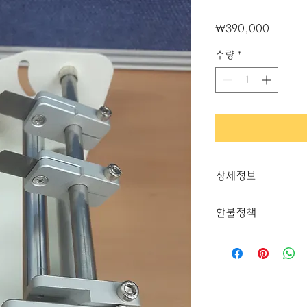
가
₩390,000
격
수량
*
상세정보
제품에 대한 세부 사
환불정책
질, 관리방법 등 친
에게 확신을 심어주세
"환불 정책", "제품
어떤 부분이 소비자
제품 정보를 제공하세
생각해 적어주세요.