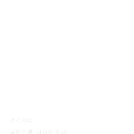
결제계좌
국민은행 김덕영(지금)