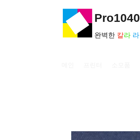
Pro1040
완벽한
칼
라
메인
프린터
소모품