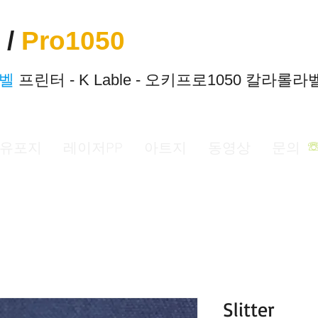
 /
Pro1050
라벨
프린터 - K Lable - 오키프로1050 칼라롤
유포지
레이저PP
아트지
동영상
문의
Slitter