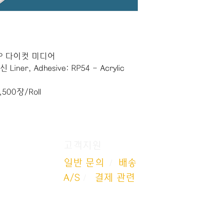
이저PP 다이컷 미디어
ner, Adhesive: RP54 - Acrylic
500장/Roll
고객지원
일반 문의
/
배송
점
A/S
/
결제 관련
0150
안산-1871
이용약관