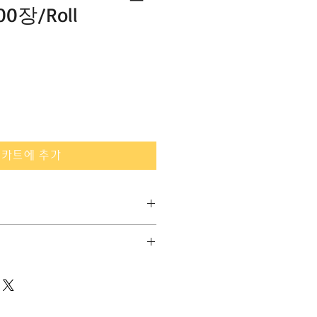
500장/Roll
카트에 추가
op 코팅된 PP 원단으로
고 견뢰도가 좋습니다.
 말리는 현상이 적습니다.
 관리법" 등 고객들에게 유용한 추가
요.