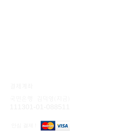
결제계좌
국민은행 김덕영(지금)
111301-01-088511
안심 결제 !