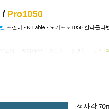
 /
Pro1050
라벨
프린터 - K Lable - 오키프로1050 칼라롤
유포지
레이저PP
아트지
동영상
문의
정사각 70m