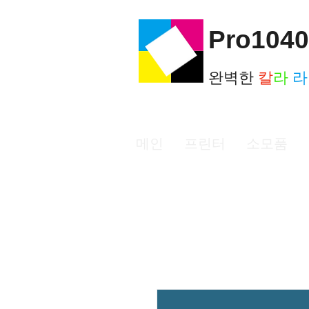
Pro1040
완벽한
칼
라
메인
프린터
소모품