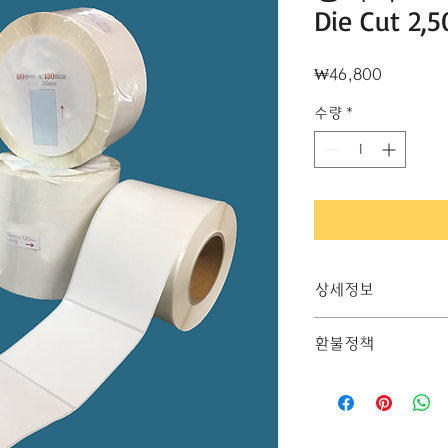
Die Cut 2,
가
₩46,800
격
수량
*
상세정보
레이저프린터용 특수 T
환불정책
인쇄성이 매우 우수하
수축이 소량이라 위로
"환불 정책", "제품
제품 정보를 제공하세