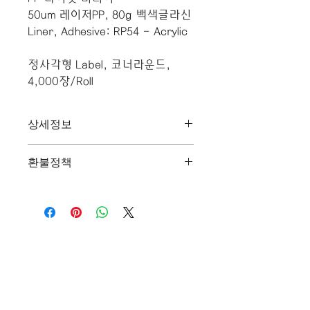
50um 레이저PP, 80g 백색글라신
Liner, Adhesive: RP54 - Acrylic
정사각형 Label, 코너라운드,
4,000장/Roll
상세정보
레이저프린터용 특수 Top 코팅된 PP
환불정책
원단으로
인쇄성이 매우 우수하고 견뢰도가 좋습
"환불 정책", "제품 관리법" 등 고객들
니다.
에게 유용한 추가 제품 정보를 제공하
수축이 소량이라 위로 말리는 현상이
세요.
적습니다.
오시는 길
​지금 - OKI 라벨프린터 전문점