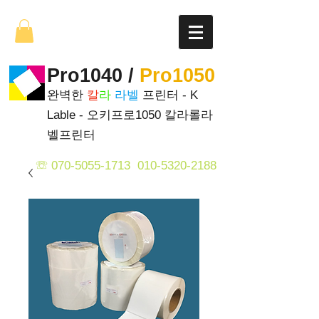
Pro1040 /
Pro1050
완벽한
칼
라
라벨
프린터 - K
Lable - 오키프로1050 칼라롤라
벨프린터
☏
070-5055-1713
0
1
0-5320-2188