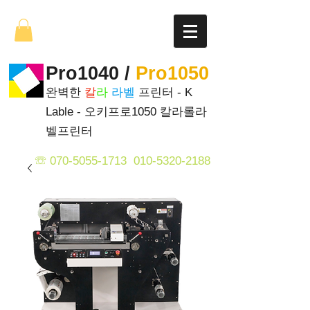
Pro1040 /
Pro1050
완벽한
칼
라
라벨
프린터 - K
Lable - 오키프로1050 칼라롤라
벨프린터
☏
070-5055-1713
0
1
0-5320-2188