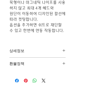
목형이나 마그네틱 나이프를 사용
하지 않고 최대 4개 헤드와
원단이 이동하여 디자인된 칼선에
따라 컷팅합니다.
옵션을 추가하면 쉬트로 재단할
수 있고 한번에 연동 작동합니다.
상세정보
터치스크린 메뉴
환불정책
마크인식 : NO Mark, Single Mark,
Dual Mark
"환불 정책", "제품 관리법" 등 고객들
헤드 수량 : 2개 (최대 4개)
에게 유용한 추가 제품 정보를 제공하
최대컷팅속도 : 6m/분-100mm x
세요.
100mm 사각형
원단 폭 : 40 ~ 340mm, 지관 3인치
최대컷팅 라벨 크기 : 320mm x
오시는 길
400mm
최소컷팅 라벨 길이 : 10mm